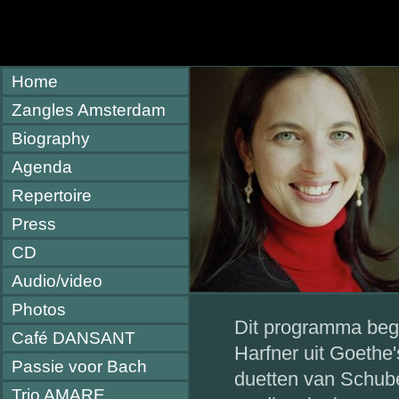
Home
Zangles Amsterdam
Biography
Agenda
Repertoire
Press
CD
Audio/video
Photos
Dit programma begi
Café DANSANT
Harfner uit Goethe'
Passie voor Bach
duetten van Schub
Trio AMARE