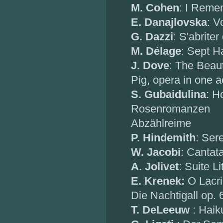
M. Cohen
: I Reme
E. Danajlovska
: V
G. Dazzi
: S'abriter
M. Délage
: Sept H
J. Dove
: The Beau
Pig, opera in one a
S. Gubaidulina
: H
Rosenromanzen
Abzählreime
P. Hindemith
: Ser
W. Jacobi
: Cantat
A. Jolivet
: Suite L
E. Krenek:
O Lacri
Die Nachtigall op. 
T. DeLeeuw
: Haik