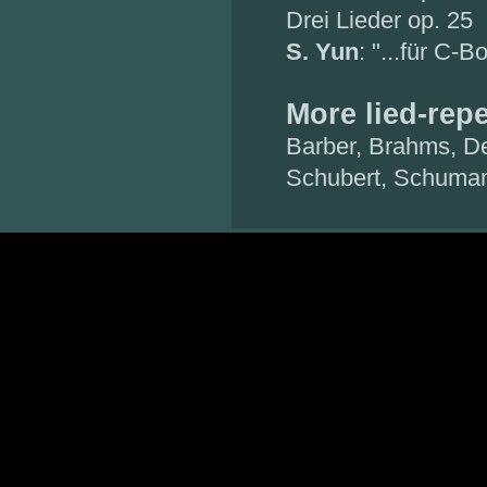
Drei Lieder op. 25
S. Yun
: "...für C-B
More lied-repe
Barber, Brahms, De
Schubert, Schuman