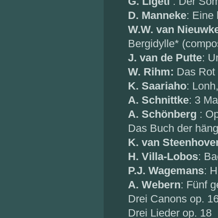
G. Ligeti
: Der So
D. Manneke
: Eine 
W.W. van Nieuwk
Bergidylle* (comp
J. van de Putte
: U
W. Rihm:
Das Rot 
K. Saariaho
: Lonh
A. Schnittke
: 3 Ma
A. Schönberg
: Op
Das Buch der hän
K. van Steenhove
H. Villa-Lobos
: Ba
P.J. Wagemans
: 
A. Webern
: Fünf g
Drei Canons op. 1
Drei Lieder op. 18