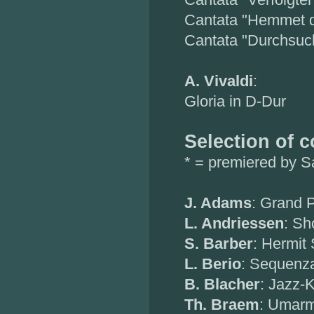
Cantata "Hemmet d
Cantata "Durchsuc
A. Vivaldi
:
Gloria in D-Dur
Selection of 
* = premiered by S
J. Adams
: Grand 
L. Andriessen
: Sh
S. Barber
: Hermit
L. Berio
: Sequenza
B. Blacher
: Jazz-
Th. Braem
: Umarm