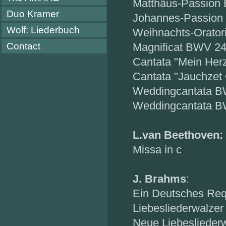
Matthäus-Passion
Duo Kramer
Johannes-Passio
Wolf: Liederbuch
Weihnachts-Orato
Contact
Magnificat BWV 2
Cantata "Mein Her
Cantata "Jauchzet 
Weddingcantata 
Weddingcantata 
L.van Beethoven:
Missa in c
J. Brahms
:
Ein Deutsches Req
Liebesliederwalzer
Neue Liebesliederw