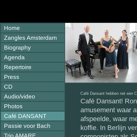
Home
Zangles Amsterdam
Biography
Agenda
Repertoire
Press
CD
Café Dansant hebben net een
Audio/video
Café Dansant! Rond
Photos
amusement waar all
Café DANSANT
afspeelde, waar me
Passie voor Bach
koffie. In Berlijn 
Trio AMARE
componisten als Sc