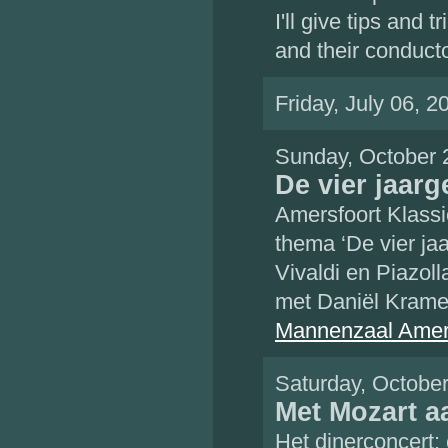
I'll give tips and
and their conducto
Friday, July 06, 
Sunday, October 
De vier jaarg
Amersfoort Klassi
thema ‘De vier ja
Vivaldi en Piazol
met Daniël Kramer
Mannenzaal Amer
Saturday, Octobe
Met Mozart aa
Het dinerconcert: