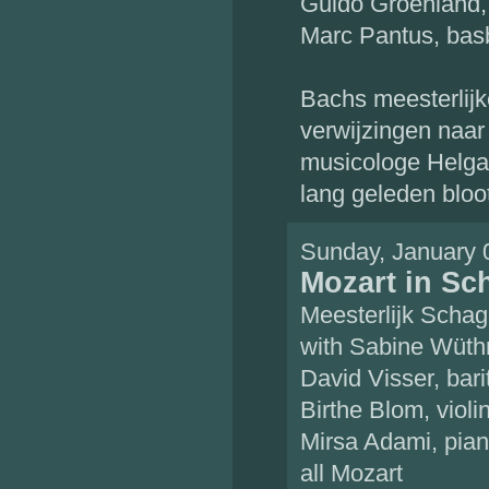
Guido Groenland,
Marc Pantus, bas
Bachs meesterlijke
verwijzingen naar
musicologe Helga
lang geleden bloo
Sunday, January 
Mozart in Sc
Meesterlijk Scha
with Sabine Wüthr
David Visser, bar
Birthe Blom, violi
Mirsa Adami, pia
all Mozart