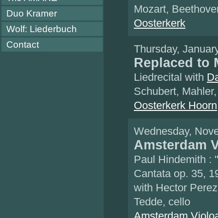
Mozart, Beethove
Duo Kramer
Oosterkerk
Wolf: Liederbuch
Contact
Thursday, Januar
Replaced to M
Liedrecital with
Da
Schubert, Mahler
Oosterkerk Hoorn
Wednesday, Nove
Amsterdam Vi
Paul Hindemith :
Cantata op. 35, 1
with
Hector Perez
Tedde, cello
Amsterdam Violoa