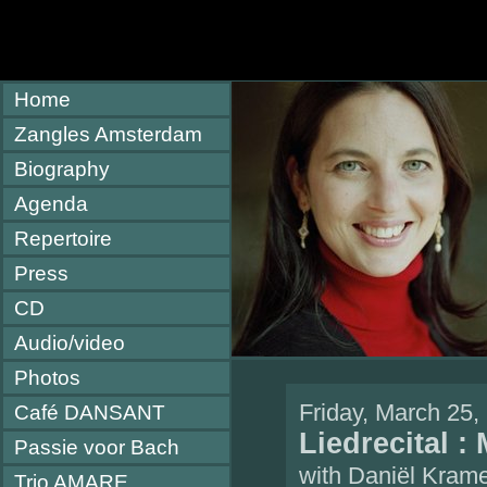
Home
Zangles Amsterdam
Biography
Agenda
Repertoire
Press
CD
Audio/video
Photos
Friday, March 25
Café DANSANT
Liedrecital :
Passie voor Bach
with Daniël Kramer
Trio AMARE